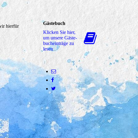
Gästebuch
ir hierfür
Klicken Sie hier,
um unsere Gäs­te­
buch­ein­trä­ge zu
lesen